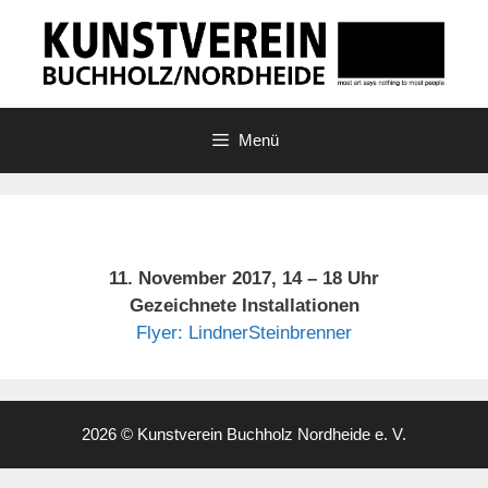
Zum
Inhalt
springen
Menü
11. November 2017, 14 – 18 Uhr
Gezeichnete Installationen
Flyer:
LindnerSteinbrenner
2026 © Kunstverein Buchholz Nordheide e. V.