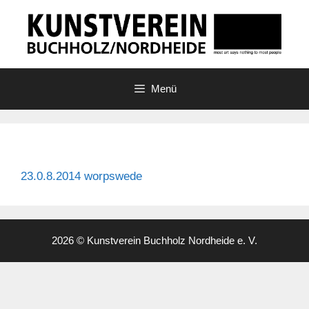
Zum
Inhalt
springen
Menü
23.0.8.2014 worpswede
2026 © Kunstverein Buchholz Nordheide e. V.