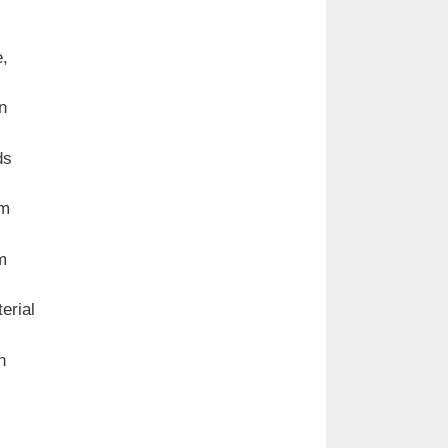
e,
n
ds
em
m
erial
n