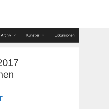
Archiv
Künstler
Exkursionen
2017
rmen
r