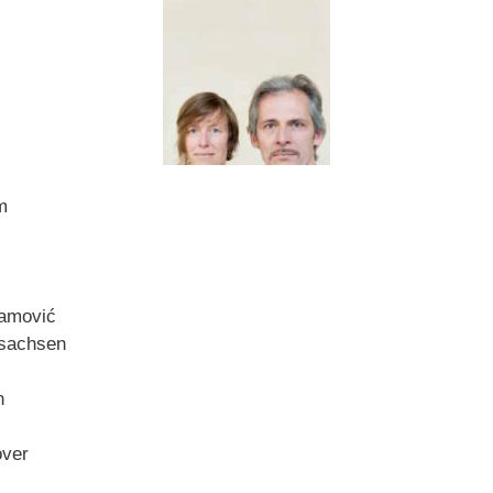
m
ramović
rsachsen
n
over